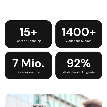
15+
1400+
Jahre an Erfahrung
Zufriedene Kunden
7 Mio.
92%
Deckungssumme
Weiterempfehlungsrate