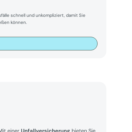
älle schnell und unkompliziert, damit Sie 
ießen können.
it einer 
Unfallversicherung
 bieten Sie 