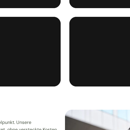
lpunkt. Unsere 
et, ohne versteckte Kosten 